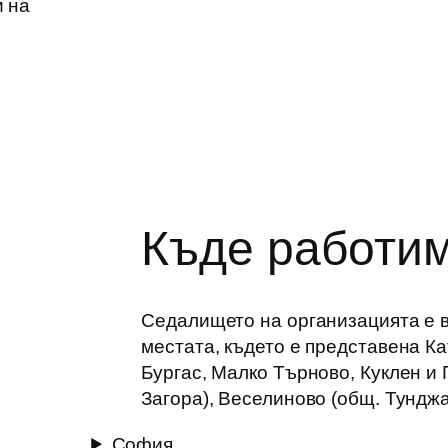
и на
Къде работи
Седалището на организацията е в
местата, където е представена К
Бургас, Малко Търново, Куклен и 
Загора), Веселиново (общ. Тундж
София