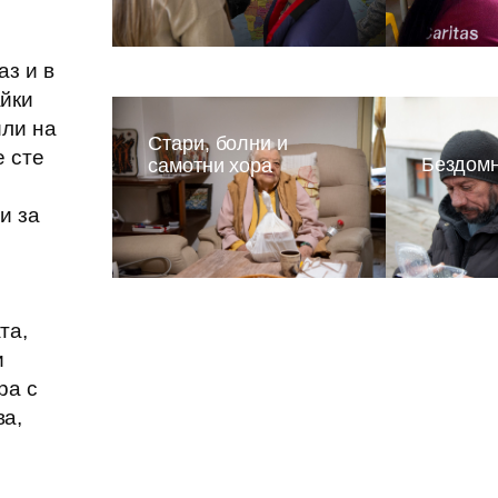
аз и в
айки
или на
Стари, болни и
е сте
Бездомн
самотни хора
и за
,
та,
и
ра с
ва,