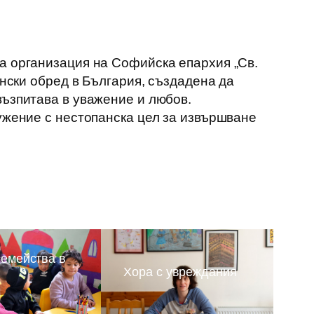
а организация на Софийска епархия „Св.
янски обред в България, създадена да
възпитава в уважение и любов.
ужение с нестопанска цел за извършване
семейства в
Хора с увреждания