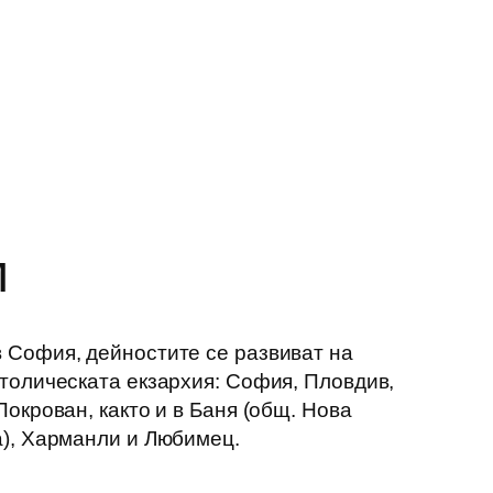
м
 София, дейностите се развиват на
атолическата екзархия: София, Пловдив,
Покрован, както и в Баня (общ. Нова
а), Харманли и Любимец.