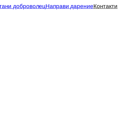
тани доброволец
Направи дарение
Контакти