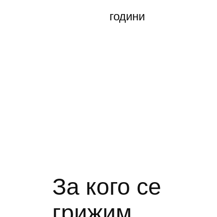
години
За кого се
грижим