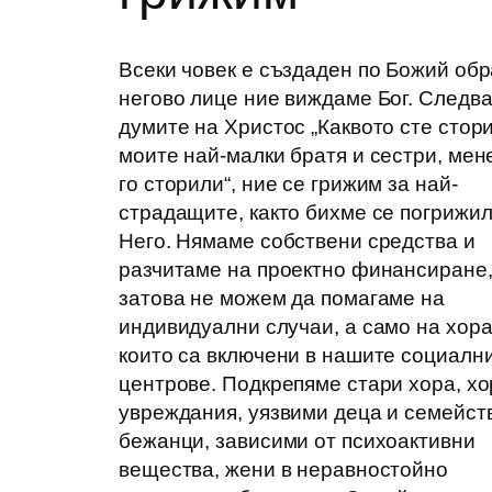
Всеки човек е създаден по Божий обр
негово лице ние виждаме Бог. Следв
думите на Христос „Каквото сте стор
моите най-малки братя и сестри, мен
го сторили“, ние се грижим за най-
страдащите, както бихме се погрижил
Него. Нямаме собствени средства и
разчитаме на проектно финансиране
затова не можем да помагаме на
индивидуални случаи, а само на хора
които са включени в нашите социалн
центрове. Подкрепяме стари хора, хо
увреждания, уязвими деца и семейст
бежанци, зависими от психоактивни
вещества, жени в неравностойно