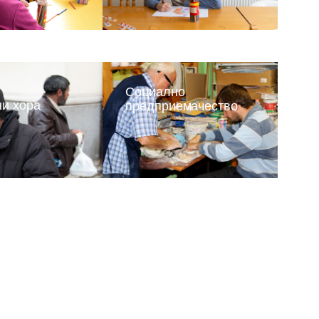
Социално
и хора
предприемачество