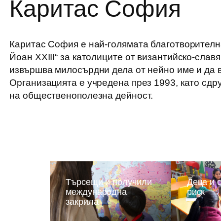
Каритас София
Каритас София е най-голямата благотворителн
Йоан XXIII“ за католиците от византийско-слав
извършва милосърдни дела от нейно име и да 
Организацията е учредена през 1993, като сдр
на общественополезна дейност.
Търсещи и получили
Деца и 
международна
риск
закрила