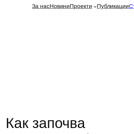
За нас
Новини
Проекти
Публикации
С
Как започва